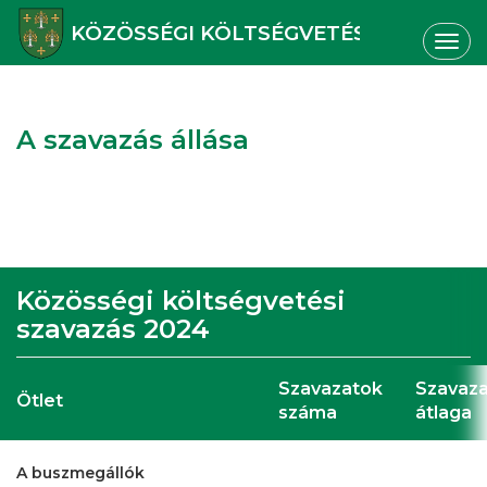
KÖZÖSSÉGI KÖLTSÉGVETÉS
Togg
navig
A szavazás állása
Közösségi költségvetési
szavazás 2024
Szavazatok
Szavaz
Ötlet
száma
átlaga
A buszmegállók