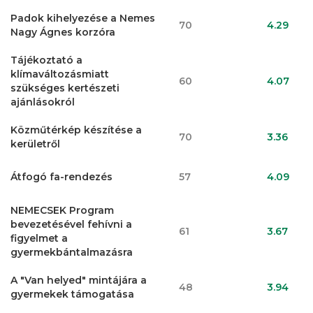
Padok kihelyezése a Nemes
70
4.29
Nagy Ágnes korzóra
Tájékoztató a
klímaváltozásmiatt
60
4.07
szükséges kertészeti
ajánlásokról
Közműtérkép készítése a
70
3.36
kerületről
Átfogó fa-rendezés
57
4.09
NEMECSEK Program
bevezetésével fehívni a
61
3.67
figyelmet a
gyermekbántalmazásra
A "Van helyed" mintájára a
48
3.94
gyermekek támogatása