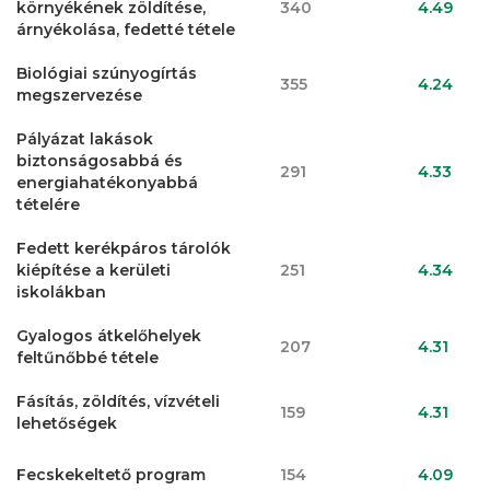
környékének zöldítése,
340
4.49
árnyékolása, fedetté tétele
Biológiai szúnyogírtás
355
4.24
megszervezése
Pályázat lakások
biztonságosabbá és
291
4.33
energiahatékonyabbá
tételére
Fedett kerékpáros tárolók
kiépítése a kerületi
251
4.34
iskolákban
Gyalogos átkelőhelyek
207
4.31
feltűnőbbé tétele
Fásítás, zöldítés, vízvételi
159
4.31
lehetőségek
Fecskekeltető program
154
4.09