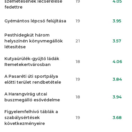
szemetesének lecserélése
19
4.05
fedettre
Gyémántos lépcső felújítása
19
3.95
Pesthidegkút három
helyszínén könyvmegállók
21
3.57
létesítése
Kutyaürülék-gyűjtő ládák
18
4.06
Remetekertvárosban
A Pasaréti úti sportpálya
19
3.84
előtti terület rendbetétele
A Harangvirág utcai
18
3.94
buszmegálló esővédelme
Figyelemfelhívó táblák a
szabálysértések
19
3.68
következményeire