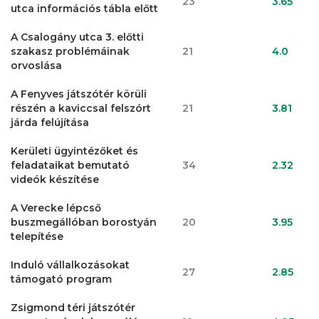
23
3.65
utca információs tábla előtt
A Csalogány utca 3. előtti
szakasz problémáinak
21
4.0
orvoslása
A Fenyves játszótér körüli
részén a kaviccsal felszórt
21
3.81
járda felújítása
Kerületi ügyintézőket és
feladataikat bemutató
34
2.32
videók készítése
A Verecke lépcső
buszmegállóban borostyán
20
3.95
telepítése
Induló vállalkozásokat
27
2.85
támogató program
Zsigmond téri játszótér