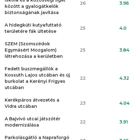
iskola és a közösségi liget
26
3.96
között a gyalogátkelők
biztonságának javítása
A hidegkúti kutyafuttató
25
4.0
területére fák ültetése
SZEM (Szomszédok
Egymásért Mozgalom)
25
3.84
létrehozása a kerületben
Fedett buszmegállók a
Kossuth Lajos utcában és új
22
4.32
burkolat a Kerényi Frigyes
utcában
Kerékpáros átvezetés a
23
4.04
Vidra utcában
A Bajvívó utcai játszótér
22
3.91
modernizálása
Parkolásgátló a Napraforgó