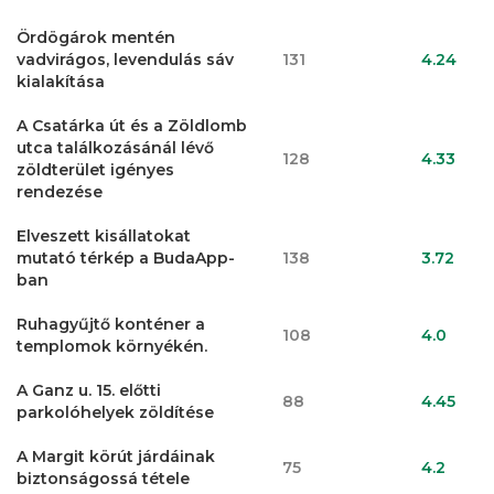
Ördögárok mentén
vadvirágos, levendulás sáv
131
4.24
kialakítása
A Csatárka út és a Zöldlomb
utca találkozásánál lévő
128
4.33
zöldterület igényes
rendezése
Elveszett kisállatokat
mutató térkép a BudaApp-
138
3.72
ban
Ruhagyűjtő konténer a
108
4.0
templomok környékén.
A Ganz u. 15. előtti
88
4.45
parkolóhelyek zöldítése
A Margit körút járdáinak
75
4.2
biztonságossá tétele