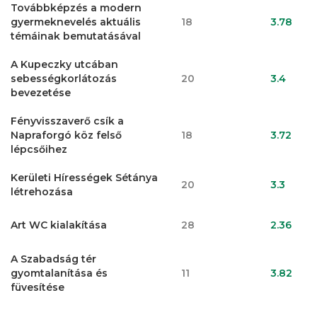
Továbbképzés a modern
gyermeknevelés aktuális
18
3.78
témáinak bemutatásával
A Kupeczky utcában
sebességkorlátozás
20
3.4
bevezetése
Fényvisszaverő csík a
Napraforgó köz felső
18
3.72
lépcsőihez
Kerületi Hírességek Sétánya
20
3.3
létrehozása
Art WC kialakítása
28
2.36
A Szabadság tér
gyomtalanítása és
11
3.82
füvesítése