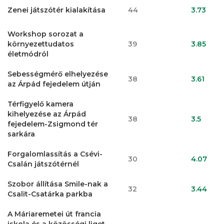
Zenei játszótér kialakítása
44
3.73
Workshop sorozat a
környezettudatos
39
3.85
életmódról
Sebességmérő elhelyezése
38
3.61
az Árpád fejedelem útján
Térfigyelő kamera
kihelyezése az Árpád
38
3.5
fejedelem-Zsigmond tér
sarkára
Forgalomlassítás a Csévi-
30
4.07
Csalán játszótérnél
Szobor állítása Smile-nak a
32
3.44
Csalit-Csatárka parkba
A Máriaremetei út francia