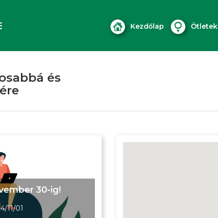
S
Kezdőlap
Ötletek
gosabbá és
ére
ovember 30-ig!
4/11/01