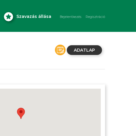
Szavazás állása
Bejelentkezés
Regisztráció
ADATLAP