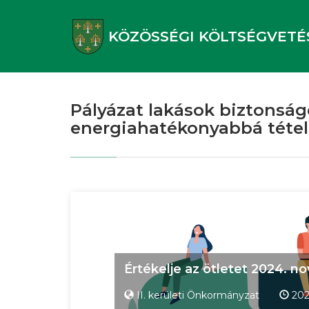
KÖZÖSSÉGI KÖLTSÉGVETÉ
Pályázat lakások biztonsá
energiahatékonyabbá tétel
Értékelje az ötletet 2024. n
II. kerületi Önkormányzat
202