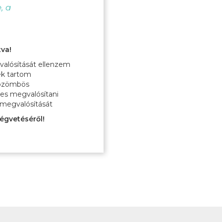
, a
tva!
gvalósítását ellenzem
nek tartom
közömbös
emes megvalósítani
t megvalósítását
égvetéséről!