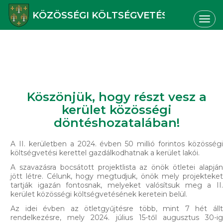
KÖZÖSSÉGI KÖLTSÉGVETÉS
Togg
navig
Köszönjük, hogy részt vesz a
kerület közösségi
döntéshozatalában!
A II. kerületben a 2024. évben 50 millió forintos közösségi
költségvetési kerettel gazdálkodhatnak a kerület lakói.
A szavazásra bocsátott projektlista az önök ötletei alapján
jött létre. Célunk, hogy megtudjuk, önök mely projekteket
tartják igazán fontosnak, melyeket valósítsuk meg a II.
kerület közösségi költségvetésének keretein belül.
Az idei évben az ötletgyűjtésre több, mint 7 hét állt
rendelkezésre, mely 2024. július 15-től augusztus 30-ig