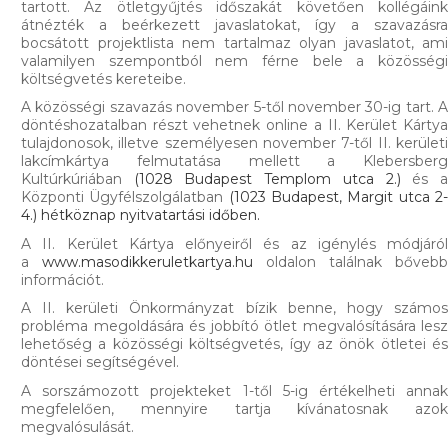
tartott. Az ötletgyűjtés időszakát követően kollégáink
átnézték a beérkezett javaslatokat, így a szavazásra
bocsátott projektlista nem tartalmaz olyan javaslatot, ami
valamilyen szempontból nem férne bele a közösségi
költségvetés kereteibe.
A közösségi szavazás november 5-től november 30-ig tart. A
döntéshozatalban részt vehetnek online a II. Kerület Kártya
tulajdonosok, illetve személyesen november 7-től II. kerületi
lakcímkártya felmutatása mellett a Klebersberg
Kultúrkúriában
(1028 Budapest Templom utca 2.)
és 
Központi Ügyfélszolgálatban
(1023 Budapest, Margit utca 2
4.)
hétköznap nyitvatartási időben.
A II. Kerület Kártya előnyeiről és az igénylés módjáról
a
www.masodikkeruletkartya.hu
oldalon találnak bővebb
információt.
A II. kerületi Önkormányzat bízik benne, hogy számos
probléma megoldására és jobbító ötlet megvalósítására lesz
lehetőség a közösségi költségvetés, így az önök ötletei és
döntései segítségével.
A sorszámozott projekteket 1-től 5-ig értékelheti annak
megfelelően, mennyire tartja kívánatosnak azok
megvalósulását.