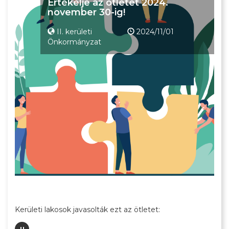
Értékelje az ötletet 2024.
november 30-ig!
II. kerületi
2024/11/01
Önkormányzat
Kerületi lakosok javasolták ezt az ötletet: